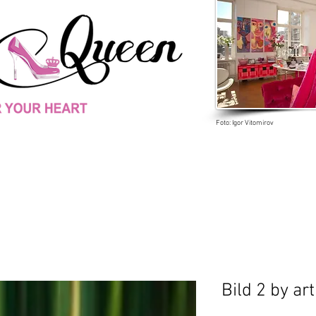
Foto: Igor Vitomirov
Bild 2 by art