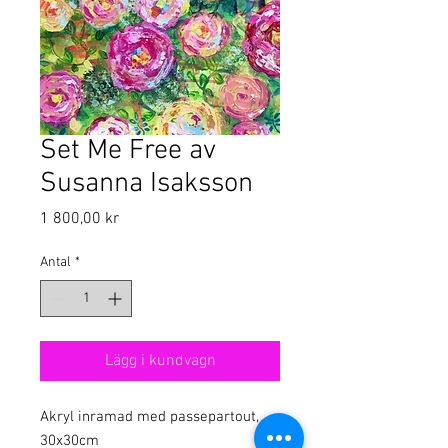
Set Me Free av
Susanna Isaksson
Pris
1 800,00 kr
Antal
*
Lägg i kundvagn
Akryl inramad med passepartout,
30x30cm