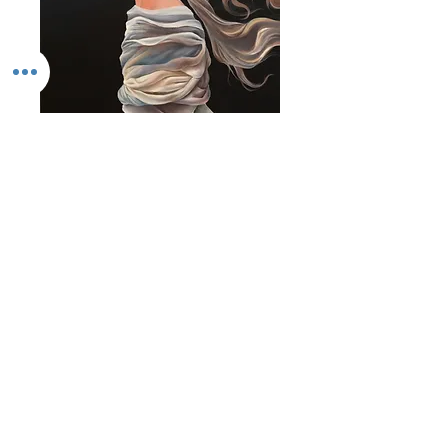
"She floats" av
Lovisa Morin
Pris
5 000,00 kr
Antal
*
Lägg i kundvagn
She floats
5 000 kr
50x70 cm